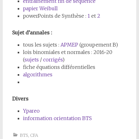
entrainement fin de séquence
papier Weibull
powerPoints de Synthèse :
1
et
2
Sujet d’annales :
tous les sujets :
APMEP
(groupement B)
lois binomiales et normales : 2016-20
(
sujets
/
corrigés
)
fiche équations différentielles
algorithmes
Divers
Ypareo
information orientation BTS
BTS
,
CFA