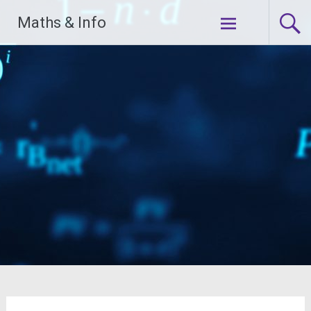
Aller
Maths & Info
au
contenu
principal