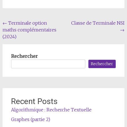
Navigation
←
Terminale option
Classe de Terminale NSI
maths complémentaires
→
de
(2024)
l'article
Rechercher
Rechercher
Recent Posts
Algorithmique : Recherche Textuelle
Graphes (partie 2)