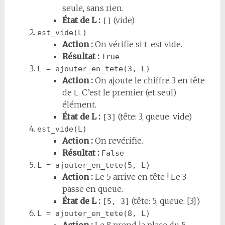
seule, sans rien.
État de L :
(vide)
[]
est_vide(L)
Action :
On vérifie si
est vide.
L
Résultat :
True
L = ajouter_en_tete(3, L)
Action :
On ajoute le chiffre 3 en tête
de
. C’est le premier (et seul)
L
élément.
État de L :
(tête: 3, queue: vide)
[3]
est_vide(L)
Action :
On revérifie.
Résultat :
False
L = ajouter_en_tete(5, L)
Action :
Le 5 arrive en tête ! Le 3
passe en queue.
État de L :
(tête: 5, queue: [3])
[5, 3]
L = ajouter_en_tete(8, L)