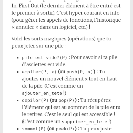
I
n,
F
irst
O
ut (le dernier élément à être entré est
le premier à sortir). C’est hyper courant en info
(pour gérer les appels de fonctions, l’historique
« annuler » dans un logiciel, etc.) !
Voici les sorts magiques (opérations) que tu
peux jeter sur une pile :
:
Pour savoir si ta pile
pile_est_vide?(P)
d’assiettes est vide.
(ou
) :
Tu
empiler(P, x)
push(P, x)
ajoutes un nouvel élément
tout en haut
x
de la pile. (C’est comme un
!)
ajouter_en_tete
(ou
) :
Tu récupères
depiler(P)
pop(P)
l’élément qui est au sommet de la pile et tu
le retires. C’est le seul qui est accessible !
(C’est comme un
!)
supprimer_en_tete
(ou
) :
Tu peux juste
sommet(P)
peek(P)