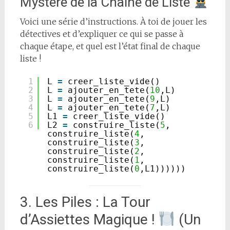
Mystère de la Chaîne de Liste
Voici une série d’instructions. À toi de jouer les
détectives et d’expliquer ce qui se passe à
chaque étape, et quel est l’état final de chaque
liste !
1
L 
=
creer_liste_vide()
2
L 
=
ajouter_en_tete(
10
,L)
3
L 
=
ajouter_en_tete(
9
,L)
4
L 
=
ajouter_en_tete(
7
,L)
5
L1 
=
creer_liste_vide()
6
L2 
=
construire_liste(
5
, 
construire_liste(
4
, 
construire_liste(
3
, 
construire_liste(
2
, 
construire_liste(
1
, 
construire_liste(
0
,L1))))))
3. Les Piles : La Tour
d’Assiettes Magique !
(Un