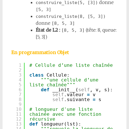
donne
construire_liste(5, [3])
[5, 3]
construire_liste(8, [5, 3])
donne
[8, 5, 3]
État de L2 :
(tête: 8, queue:
[8, 5, 3]
[5, 3])
En programmation Objet
1
# Cellule d’une liste chaînée
2
3
class
Cellule:
4
"""une cellule d’une 
5
liste chaînée"""
6
def
__init__(
self
, v, s):
7
self
.valeur 
=
v
8
self
.suivante 
=
s
9
10
# longueur d'une liste 
11
chainée avec une fonction 
12
récursive
13
def
longueur(lst):
14
"""renvoie la longueur de 