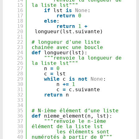
15
la liste lst"""
16
if
lst 
is
None
:
17
return
0
18
else
:
19
return
1
+
20
longueur(lst.suivante)
21
22
# longueur d'une liste 
23
chainée avec une boucle
24
def
longueur(lst):
25
"""renvoie la longueur de 
26
la liste lst"""
27
n 
=
0
28
c 
=
lst
29
while
c 
is
not
None
:
30
n 
+
=
1
31
c 
=
c.suivante
32
return
n
33
34
35
# N-ième élément d’une liste
36
def
nieme_element(n, lst):
37
"""renvoie le n-ième 
38
élément de la liste lst
39
les éléments sont 
40
numérotés à partir de 0"""