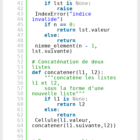
41
if
lst 
is
None
:
42
raise
43
IndexError(
"indice 
44
invalide"
)
45
if
n 
=
=
0
:
46
return
lst.valeur
47
else
:
48
return
49
nieme_element(n 
-
1
, 
50
lst.suivante)
51
52
# Concaténation de deux 
53
listes
54
def
concatener(l1, l2):
55
"""concatène les listes 
56
l1 et l2,
57
sous la forme d’une 
58
nouvelle liste"""
59
if
l1 
is
None
:
60
return
l2
61
else
:
62
return
63
Cellule(l1.valeur, 
64
concatener(l1.suivante,l2))
65
66