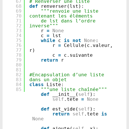
67
# Renverser une liste
68
def
renverser(lst):
69
"""renvoie une liste 
70
contenant les éléments
71
de lst dans l’ordre 
72
inverse"""
73
r 
=
None
74
c 
=
lst
75
while
c 
is
not
None
:
76
r 
=
Cellule(c.valeur, 
77
r)
78
c 
=
c.suivante
79
return
r
80
81
82
#Encapsulation d’une liste 
83
dans un objet
84
class
Liste:
85
"""une liste chaînée"""
def
__init__(
self
):
self
.tete 
=
None
def
est_vide(
self
):
return
self
.tete 
is
None
def
ajoute(
self
, x):