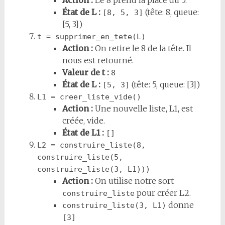
Action :
Le 8 prend la place du 5.
État de L :
(tête: 8, queue:
[8, 5, 3]
[5, 3])
t = supprimer_en_tete(L)
Action :
On retire le 8 de la tête. Il
nous est retourné.
Valeur de t :
8
État de L :
(tête: 5, queue: [3])
[5, 3]
L1 = creer_liste_vide()
Action :
Une nouvelle liste, L1, est
créée, vide.
État de L1 :
[]
L2 = construire_liste(8, 
construire_liste(5, 
construire_liste(3, L1)))
Action :
On utilise notre sort
pour créer L2.
construire_liste
donne
construire_liste(3, L1)
[3]