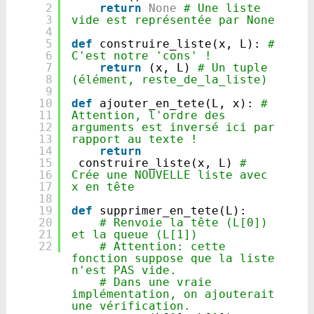
2
return
None
# Une liste 
3
vide est représentée par None
4
5
def
construire_liste(x, L): 
# 
6
C'est notre 'cons' !
7
return
(x, L) 
# Un tuple 
8
(élément, reste_de_la_liste)
9
10
def
ajouter_en_tete(L, x): 
# 
11
Attention, l'ordre des 
12
arguments est inversé ici par 
13
rapport au texte !
14
return
15
construire_liste(x, L) 
# 
16
Crée une NOUVELLE liste avec 
17
x en tête
18
19
def
supprimer_en_tete(L):
20
# Renvoie la tête (L[0]) 
21
et la queue (L[1])
22
# Attention: cette 
fonction suppose que la liste 
n'est PAS vide.
# Dans une vraie 
implémentation, on ajouterait 
une vérification.