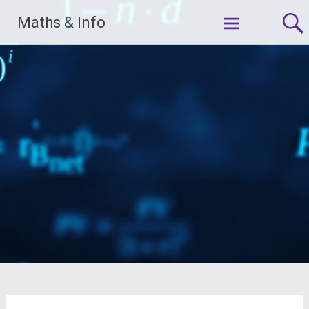
Aller
Maths & Info
au
contenu
principal