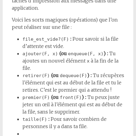
tâches d’impression aux messages dans une
application.
Voici les sorts magiques (opérations) que l’on
peut réaliser sur une file :
:
Pour savoir si la file
file_est_vide?(F)
d’attente est vide.
(ou
) :
Tu
ajouter(F, x)
enqueue(F, x)
ajoutes un nouvel élément
à la fin de la
x
file.
(ou
) :
Tu récupères
retirer(F)
dequeue(F)
l’élément qui est au début de la file et tu le
retires. C’est le premier qui a attendu !
(ou
) :
Tu peux juste
premier(F)
front(F)
jeter un œil à l’élément qui est au début de
la file, sans le supprimer.
:
Pour savoir combien de
taille(F)
personnes il y a dans ta file.