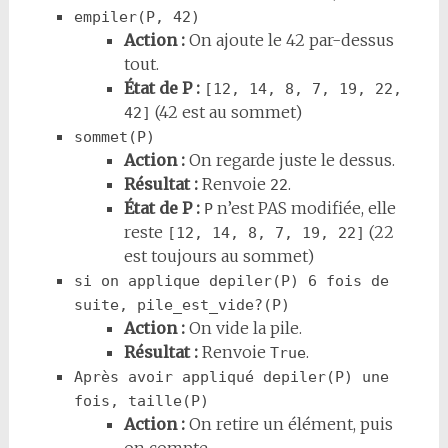
empiler(P, 42)
Action :
On ajoute le 42 par-dessus
tout.
État de P :
[12, 14, 8, 7, 19, 22, 
(42 est au sommet)
42]
sommet(P)
Action :
On regarde juste le dessus.
Résultat :
Renvoie
.
22
État de P :
n’est PAS modifiée, elle
P
reste
(22
[12, 14, 8, 7, 19, 22]
est toujours au sommet)
si on applique depiler(P) 6 fois de 
suite, pile_est_vide?(P)
Action :
On vide la pile.
Résultat :
Renvoie
.
True
Après avoir appliqué depiler(P) une 
fois, taille(P)
Action :
On retire un élément, puis