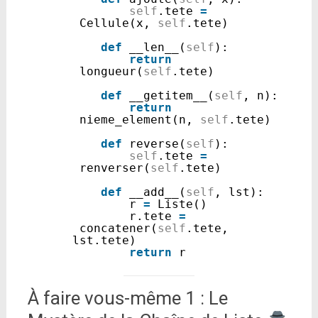
self
.tete 
=
Cellule(x, 
self
.tete)
def
__len__(
self
):
return
longueur(
self
.tete)
def
__getitem__(
self
, n):
return
nieme_element(n, 
self
.tete)
def
reverse(
self
):
self
.tete 
=
renverser(
self
.tete)
def
__add__(
self
, lst):
r 
=
Liste()
r.tete 
=
concatener(
self
.tete, 
lst.tete)
return
r
À faire vous-même 1 : Le