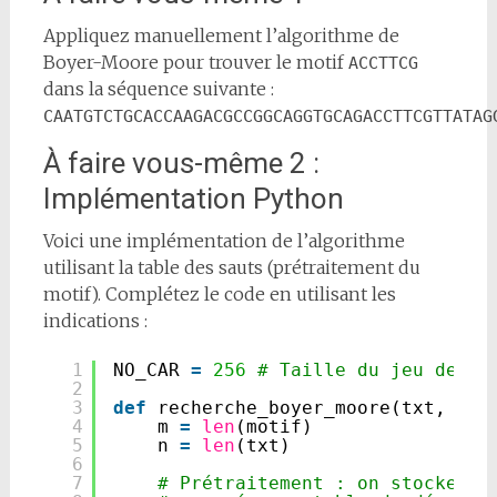
Appliquez manuellement l’algorithme de
Boyer-Moore pour trouver le motif
ACCTTCG
dans la séquence suivante :
CAATGTCTGCACCAAGACGCCGGCAGGTGCAGACCTTCGTTATAG
À faire vous-même 2 :
Implémentation Python
Voici une implémentation de l’algorithme
utilisant la table des sauts (prétraitement du
motif). Complétez le code en utilisant les
indications :
1
NO_CAR 
=
256
# Taille du jeu de ca
2
3
def
recherche_boyer_moore(txt, mot
4
m 
=
len
(motif)
5
n 
=
len
(txt)
6
7
# Prétraitement : on stocke la