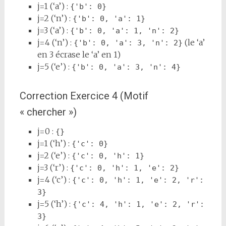
j=1 (‘a’) :
{'b': 0}
j=2 (‘n’) :
{'b': 0, 'a': 1}
j=3 (‘a’) :
{'b': 0, 'a': 1, 'n': 2}
j=4 (‘n’) :
(le ‘a’
{'b': 0, 'a': 3, 'n': 2}
en 3 écrase le ‘a’ en 1)
j=5 (‘e’) :
{'b': 0, 'a': 3, 'n': 4}
Correction Exercice 4 (Motif
« chercher »)
j=0 :
{}
j=1 (‘h’) :
{'c': 0}
j=2 (‘e’) :
{'c': 0, 'h': 1}
j=3 (‘r’) :
{'c': 0, 'h': 1, 'e': 2}
j=4 (‘c’) :
{'c': 0, 'h': 1, 'e': 2, 'r': 
3}
j=5 (‘h’) :
{'c': 4, 'h': 1, 'e': 2, 'r': 
3}