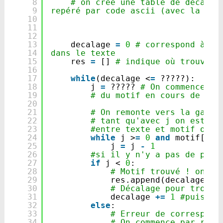
8
# on crée une table de décallag
9
repéré par code ascii (avec la fon
10
11
12
13
decalage 
=
0
# correspond à l'
14
dans le texte
15
res 
=
[] 
# indique où trouver 
16
17
while
(decalage <
=
?????):
18
j 
=
????? 
# On commence pa
19
# du motif en cours de con
20
21
# On remonte vers la gauch
22
# tant qu'avec j on est en
23
#entre texte et motif on r
24
while
j >
=
0
and
motif[j] 
25
j 
=
j 
-
1
26
#si il y n'y a pas de prob
27
if
j < 
0
:
28
# Motif trouvé ! on ra
29
res.append(decalage)
30
# Décalage pour trouve
31
decalage 
+
=
1
#puis on
32
else
:
33
# Erreur de correspond
34
# On commence par repè