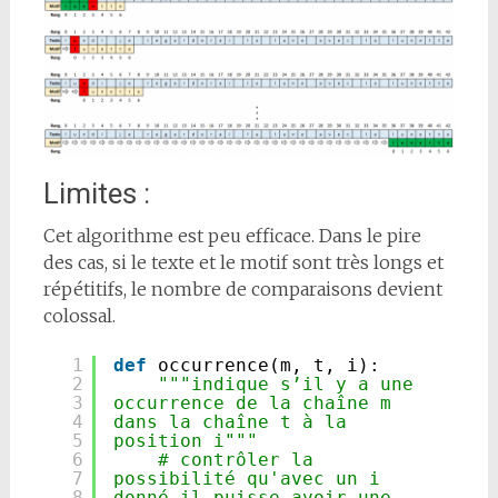
Limites :
Cet algorithme est peu efficace. Dans le pire
des cas, si le texte et le motif sont très longs et
répétitifs, le nombre de comparaisons devient
colossal.
1
def
occurrence(m, t, i):
2
"""indique s’il y a une 
3
occurrence de la chaîne m 
4
dans la chaîne t à la 
5
position i"""
6
# contrôler la 
7
possibilité qu'avec un i 
8
donné il puisse avoir une 