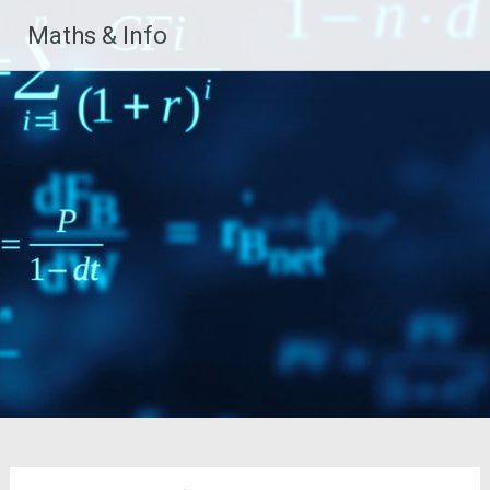
Aller
Maths & Info
au
contenu
principal