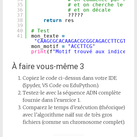
35
# et on cherche le déc
36
# et on décale
37
?????
38
return
res
39
40
# Test
41
mon_texte 
=
"CAAGCGCACAAGACGCGGCAGACCTTCGTTAT
mon_motif 
=
"ACCTTCG"
print
(f
"Motif trouvé aux indices :
À faire vous-même 3
Copiez le code ci-dessus dans votre IDE
(Spyder, VS Code ou EduPython).
Testez-le avec la séquence ADN complète
fournie dans l’exercice 1.
Comparez le temps d’exécution (théorique)
avec l’algorithme naïf sur de très gros
fichiers (comme un chromosome complet).