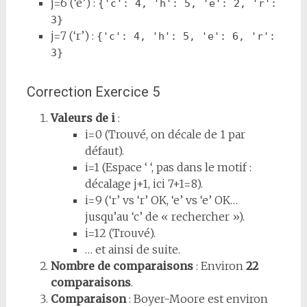
j=6 (‘e’) :
{'c': 4, 'h': 5, 'e': 2, 'r': 
3}
j=7 (‘r’) :
{'c': 4, 'h': 5, 'e': 6, 'r': 
3}
Correction Exercice 5
Valeurs de i
:
i=0 (Trouvé, on décale de 1 par
défaut).
i=1 (Espace ‘ ‘, pas dans le motif :
décalage j+1, ici 7+1=8).
i=9 (‘r’ vs ‘r’ OK, ‘e’ vs ‘e’ OK…
jusqu’au ‘c’ de « rechercher »).
i=12 (Trouvé).
… et ainsi de suite.
Nombre de comparaisons
: Environ
22
comparaisons
.
Comparaison
: Boyer-Moore est environ