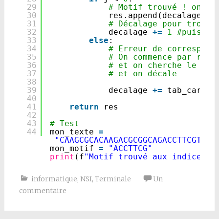
29
# Motif trouvé ! on ra
30
res.append(decalage)
31
# Décalage pour trouve
32
decalage 
+
=
1
#puis on
33
else
:
34
# Erreur de correspond
35
# On commence par repè
36
# et on cherche le déc
37
# et on décale
38
39
decalage 
+
=
tab_car[
or
40
41
return
res
42
43
# Test
44
mon_texte 
=
"CAAGCGCACAAGACGCGGCAGACCTTCGTTAT
mon_motif 
=
"ACCTTCG"
print
(f
"Motif trouvé aux indices :
informatique
,
NSI
,
Terminale
Un
commentaire