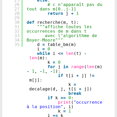
25
else
:
26
# c n’apparaît pas du 
27
tout dans m[0..j-1]
28
return
j 
+
1
29
30
def
recherche(m, t):
31
"""affiche toutes les 
32
occurrences de m dans t
33
avec l’algorithme de 
34
Boyer-Moore"""
35
d 
=
table_bm(m)
i 
=
0
while
i <
=
len
(t) 
-
len
(m):
k 
=
0
for
j 
in
range
(
len
(m) 
-
1
, 
-
1
, 
-
1
):
if
t[i 
+
j] !
=
m[j]:
k 
=
decalage(d, j, t[i 
+
j])
break
if
k 
=
=
0
:
print
(
"occurrence 
à la position"
, i)
k 
=
1
i 
+
=
k