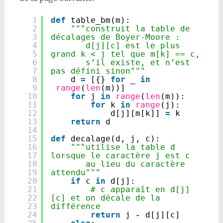
1
def
table_bm(m):
2
"""construit la table de 
3
décalages de Boyer-Moore :
4
d[j][c] est le plus 
5
grand k < j tel que m[k] == c,
6
s’il existe, et n’est 
7
pas défini sinon"""
8
d 
=
[{} 
for
_ 
in
9
range
(
len
(m))]
10
for
j 
in
range
(
len
(m)):
11
for
k 
in
range
(j):
12
d[j][m[k]] 
=
k
13
return
d
14
15
def
decalage(d, j, c):
16
"""utilise la table d 
17
lorsque le caractère j est c
18
au lieu du caractère 
19
attendu"""
20
if
c 
in
d[j]:
21
# c apparaît en d[j]
22
[c] et on décale de la 
23
différence
24
return
j 
-
d[j][c]