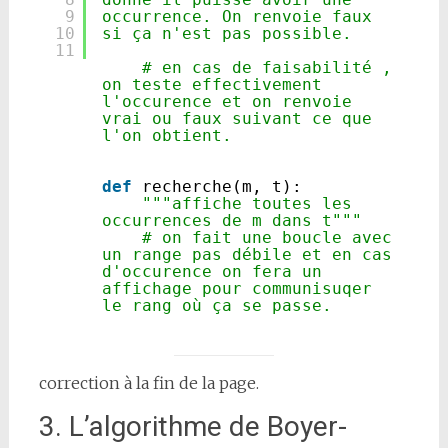
9
occurrence. On renvoie faux 
10
si ça n'est pas possible.
11
# en cas de faisabilité , 
on teste effectivement 
l'occurence et on renvoie 
vrai ou faux suivant ce que 
l'on obtient.
def
recherche(m, t):
"""affiche toutes les 
occurrences de m dans t"""
# on fait une boucle avec 
un range pas débile et en cas 
d'occurence on fera un 
affichage pour communisuqer 
le rang où ça se passe. 
correction à la fin de la page.
3. L’algorithme de Boyer-