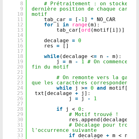
8
# Prétraitement : on stocke la 
9
dernière position de chaque caractè
10
motif
11
tab_car 
=
[
-
1
] 
*
NO_CAR
12
for
i 
in
range
(m):
13
tab_car[
ord
(motif[i])] 
=
i
14
15
decalage 
=
0
16
res 
=
[]
17
18
while
(decalage <
=
n 
-
m):
19
j 
=
m 
-
1
# On commence par
20
fin du motif
21
22
# On remonte vers la gauche
23
que les caractères correspondent
24
while
j >
=
0
and
motif[j] 
25
txt[decalage 
+
j]:
26
j 
=
j 
-
1
27
28
if
j < 
0
:
29
# Motif trouvé !
30
res.append(decalage)
31
# Décalage pour trouver
32
l'occurrence suivante
33
if
decalage 
+
m < n: