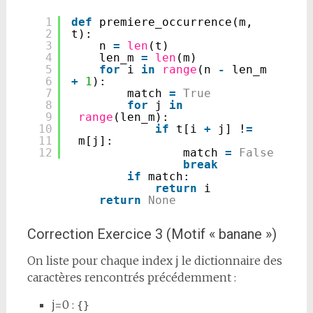
1
def
premiere_occurrence(m, 
2
t):
3
n 
=
len
(t)
4
len_m 
=
len
(m)
5
for
i 
in
range
(n 
-
len_m 
6
+
1
):
7
match 
=
True
8
for
j 
in
9
range
(len_m):
10
if
t[i 
+
j] !
=
11
m[j]:
12
match 
=
False
break
if
match:
return
i
return
None
Correction Exercice 3 (Motif « banane »)
On liste pour chaque index j le dictionnaire des
caractères rencontrés précédemment :
j=0 :
{}