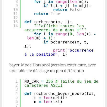
8
for
j 
in
range
(
len
(m)):
9
if
t[i 
+
j] !
=
m[j]:
10
return
False
11
return
True
12
13
def
recherche(m, t):
14
"""affiche toutes les 
occurrences de m dans t"""
for
i 
in
range
(
0
, 
len
(t) 
-
len
(m) 
+
1
):
if
occurrence(m, t, 
i):
print
(
"occurrence 
à la position"
, i)
bayer-Moor-Horspool (version extérieure, avec
une table de décalage un peu différente)
1
NO_CAR 
=
256
# Taille du jeu de 
2
caractères ASCII
3
4
def
recherche_boyer_moore(txt, mot
5
m 
=
len
(motif)
6
n 
=
len
(txt)
7