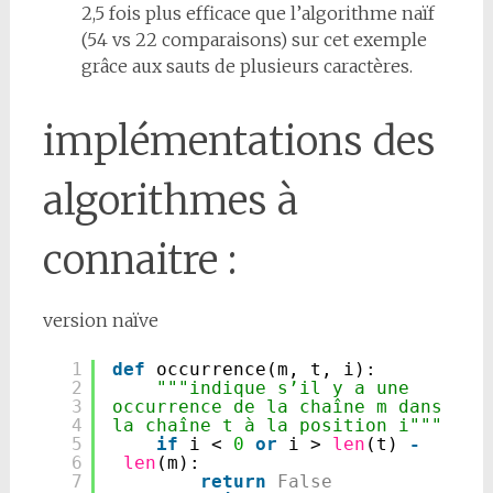
2,5 fois plus efficace que l’algorithme naïf
(54 vs 22 comparaisons) sur cet exemple
grâce aux sauts de plusieurs caractères.
implémentations des
algorithmes à
connaitre :
version naïve
1
def
occurrence(m, t, i):
2
"""indique s’il y a une 
3
occurrence de la chaîne m dans 
4
la chaîne t à la position i"""
5
if
i < 
0
or
i > 
len
(t) 
-
6
len
(m):
7
return
False