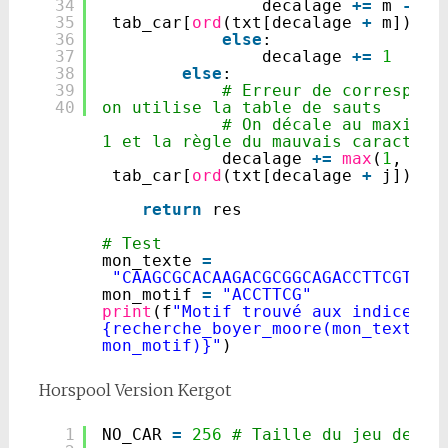
34
decalage 
+
=
m 
-
35
tab_car[
ord
(txt[decalage 
+
m])]
36
else
:
37
decalage 
+
=
1
38
else
:
39
# Erreur de corresponda
40
on utilise la table de sauts
# On décale au maximum 
1 et la règle du mauvais caractère
decalage 
+
=
max
(
1
, j 
-
tab_car[
ord
(txt[decalage 
+
j])])
return
res
# Test
mon_texte 
=
"CAAGCGCACAAGACGCGGCAGACCTTCGTTAT
mon_motif 
=
"ACCTTCG"
print
(f
"Motif trouvé aux indices : 
{recherche_boyer_moore(mon_texte, 
mon_motif)}"
)
Horspool Version Kergot
1
NO_CAR 
=
256
# Taille du jeu de ca