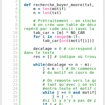
2
3
def
recherche_boyer_moore(txt, mot
4
m 
=
len
(motif)
5
n 
=
len
(txt)
6
7
# Prétraitement : on stocke la
8
# on crée une table de décallag
9
repéré par code ascii (avec la fon
10
tab_car 
=
[m] 
*
NO_CAR
11
for
i 
in
range
(m
-
1
):
12
tab_car[
ord
(motif[i])] 
=
m
13
14
decalage 
=
0
# correspond à l'
15
dans le texte
16
res 
=
[] 
# indique où trouver 
17
18
while
(decalage <
=
n 
-
m):
19
j 
=
m 
-
1
# On commence pa
20
# du motif en cours de con
21
22
# On remonte vers la gauch
23
# tant qu'avec j on est en
24
#entre texte et motif on r
25
while
j >
=
0
and
motif[j] 
26
j 
=
j 
-
1
27
#si il y n'y a pas de prob
28
if
j < 
0
: