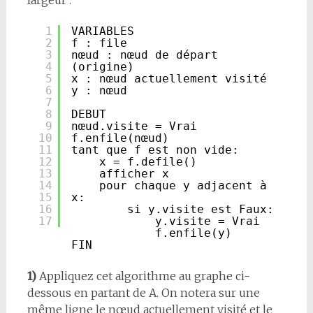
1
VARIABLES
2
f : file
3
nœud : nœud de départ 
4
(origine)
5
x : nœud actuellement visité
6
y : nœud
7
8
DEBUT
9
nœud.visite = Vrai
10
f.enfile(nœud)
11
tant que f est non vide:
12
x = f.defile()
13
afficher x
14
pour chaque y adjacent à 
15
x:
16
si y.visite est Faux:
17
y.visite = Vrai
f.enfile(y)
FIN
1)
Appliquez cet algorithme au graphe ci-
dessous en partant de A. On notera sur une
même ligne le nœud actuellement visité et le