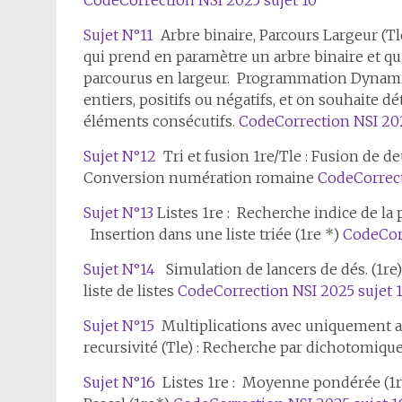
Code
Correction NSI 2025 sujet 10
Sujet N°11
Arbre binaire, Parcours Largeur (Tl
qui prend en paramètre un arbre binaire et qui
parcourus en largeur. Programmation Dynamiq
entiers, positifs ou négatifs, et on souhaite
éléments consécutifs.
Code
Correction NSI 202
Sujet N°12
Tri et fusion 1re/Tle : Fusion de deu
Conversion numération romaine
Code
Correc
Sujet N°13
Listes 1re : Recherche indice de la
Insertion dans une liste triée (1re *)
Code
Cor
Sujet N°14
Simulation de lancers de dés. (1re
liste de listes
Code
Correction NSI 2025 sujet 
Sujet N°15
Multiplications avec uniquement ad
recursivité (Tle) : Recherche par dichotomiqu
Sujet N°16
Listes 1re : Moyenne pondérée (1re)