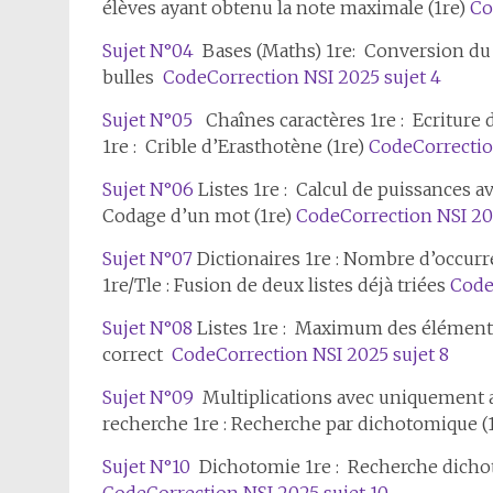
élèves ayant obtenu la note maximale (1re)
Co
Sujet N°04
Bases (Maths) 1re: Conversion du déc
bulles
Code
Correction NSI 2025 sujet 4
Sujet N°05
Chaînes caractères 1re : Ecriture d
1re : Crible d’Erasthotène (1re)
Code
Correctio
Sujet N°06
Listes 1re : Calcul de puissances av
Codage d’un mot (1re)
Code
Correction NSI 20
Sujet N°07
Dictionaires 1re : Nombre d’occurre
1re/Tle : Fusion de deux listes déjà triées
Cod
Sujet N°08
Listes 1re : Maximum des éléments 
correct
Code
Correction NSI 2025 sujet 8
Sujet N°09
Multiplications avec uniquement a
recherche 1re : Recherche par dichotomique (
Sujet N°10
Dichotomie 1re : Recherche dichot