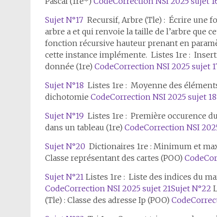
Pascal (1re*)
Code
Correction NSI 2025 sujet 1
Sujet N°17
Recursif, Arbre (Tle) : Écrire une 
arbre a et qui renvoie la taille de l’arbre qu
fonction récursive hauteur prenant en paramèt
cette instance implémente. Listes 1re : Inser
donnée (1re)
Code
Correction NSI 2025 sujet 1
Sujet N°18
Listes 1re : Moyenne des éléments 
dichotomie
Code
Correction NSI 2025 sujet 18
Sujet N°19
Listes 1re : Première occurence du
dans un tableau (1re)
Code
Correction NSI 2025
Sujet N°20
Dictionaires 1re : Minimum et max
Classe représentant des cartes (POO)
Code
Cor
Sujet N°21
Listes 1re : Liste des indices du ma
Code
Correction NSI 2025 sujet 21
Sujet N°22
L
(Tle) : Classe des adresse Ip (POO)
Code
Correc