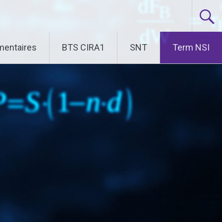
entaires
BTS CIRA1
SNT
Term NSI