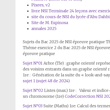
Pixees
,
v2
livre NSI Terminale 24 leçons avec exerci
site du cours de NSI du lycée d’Abu Dahbi
Site de M. Espinosa
annales 2025
Sujets du Bac 2025 de NSI épreuve pratique T
Thème exercice 2 du Bac 2025 de NSI épreuve
épreuve pratique
Sujet N°01
Arbre (Tle) : graphe orienté représ
des voisins entrants dans un graphe orienté r
1re : Génération de la suite du « look-and-say » 
sujet 1
(sujet 48 de 2024)
Sujet N°02
Listes (max.) 1re : Valeur et indi
un chromosome (1re)
Code
Correction NSI 202
Sujet N°03
Suite (Maths) 1re: Calcul des termes