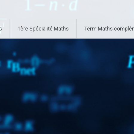
s
1ère Spécialité Maths
Term Maths complém