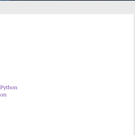
n Python
hon